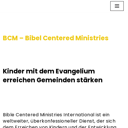
Zum
Inhalt
springen
BCM – Bibel Centered Ministries​​
Kinder mit dem Evangelium
erreichen
Gemeinden stärken
Bible Centered Ministries International ist ein
weltweiter, überkonfessioneller Dienst, der sich
dem Erreichen von Kindern und der Entwicklung